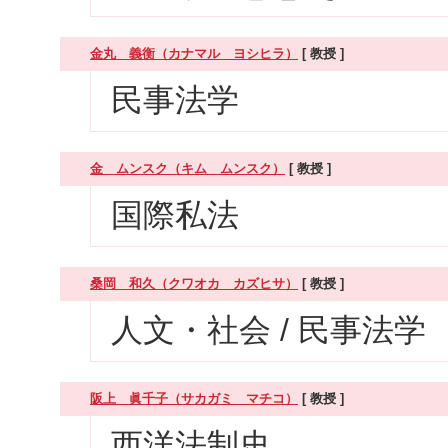
金丸 義衡（カナマル ヨシヒラ）
[ 教授 ]
民事法学
金 ムンスク（キム ムンスク）
[ 教授 ]
国際私法
桑岡 和久（クワオカ カズヒサ）
[ 教授 ]
人文・社会 / 民事法学
阪上 眞千子（サカガミ マチコ）
[ 教授 ]
西洋法制史