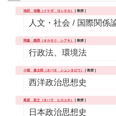
池田 佳隆（イケダ ヨシタカ）
[ 教授 ]
人文・社会 / 国際関係
岡森 識晃（オカモリ シアキ）
[ 教授 ]
行政法、環境法
小畑 俊太郎（オバタ シュンタロウ）
[ 教授 ]
西洋政治思想史
尾原 宏之（オハラ ヒロユキ）
[ 教授 ]
日本政治思想史