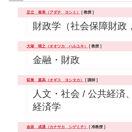
足立 泰美（アダチ ヨシミ）
[ 教授 ]
財政学（社会保障財政
大塚 晴之（オオツカ ハルユキ）
[ 教授 ]
金融・財政
荻巣 嘉高（オギス ヨシタカ）
[ 講師 ]
人文・社会 / 公共経済
経済学
金坂 成通（カナサカ シゲミチ）
[ 准教授 ]