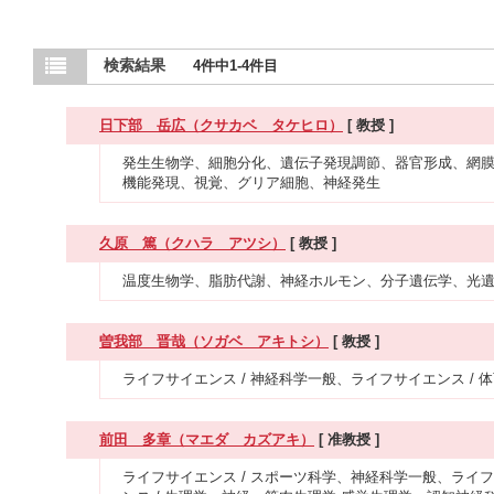
検索結果
4件中1-4件目
日下部 岳広（クサカベ タケヒロ）
[ 教授 ]
発生生物学、細胞分化、遺伝子発現調節、器官形成、網膜
機能発現、視覚、グリア細胞、神経発生
久原 篤（クハラ アツシ）
[ 教授 ]
温度生物学、脂肪代謝、神経ホルモン、分子遺伝学、光
曽我部 晋哉（ソガベ アキトシ）
[ 教授 ]
ライフサイエンス / 神経科学一般、ライフサイエンス /
前田 多章（マエダ カズアキ）
[ 准教授 ]
ライフサイエンス / スポーツ科学、神経科学一般、ライフ