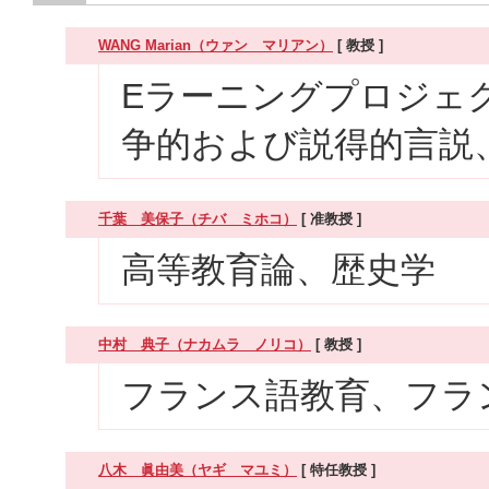
WANG Marian（ウァン マリアン）
[ 教授 ]
Eラーニングプロジェ
争的および説得的言説
千葉 美保子（チバ ミホコ）
[ 准教授 ]
高等教育論、歴史学
中村 典子（ナカムラ ノリコ）
[ 教授 ]
フランス語教育、フラ
八木 眞由美（ヤギ マユミ）
[ 特任教授 ]