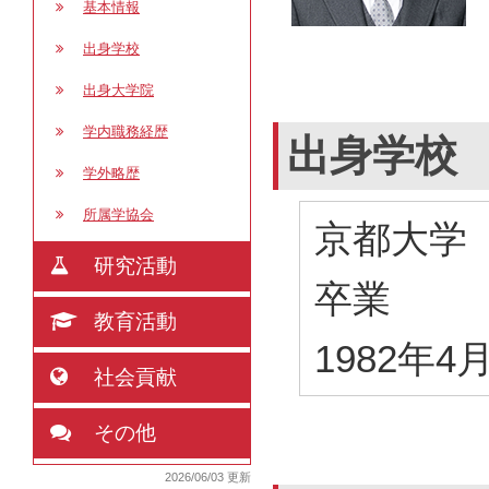
基本情報
出身学校
出身大学院
学内職務経歴
出身学校
学外略歴
所属学協会
京都大学
研究活動
卒業
教育活動
1982年4
社会貢献
その他
2026/06/03 更新