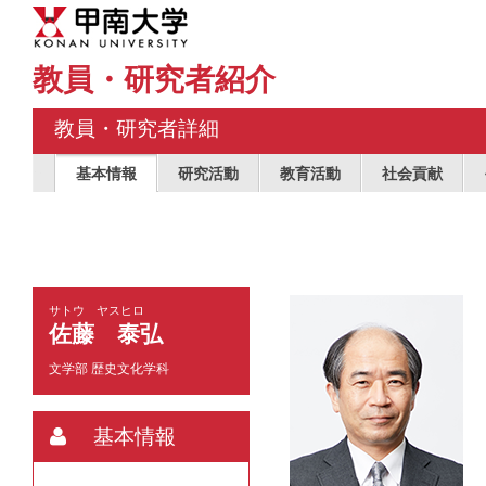
教員・研究者紹介
教員・研究者詳細
基本情報
研究活動
教育活動
社会貢献
サトウ ヤスヒロ
佐藤 泰弘
文学部 歴史文化学科
基本情報