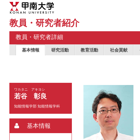
教員・研究者紹介
教員・研究者詳細
基本情報
研究活動
教育活動
社会貢献
ワカタニ アキヨシ
若谷 彰良
知能情報学部 知能情報学科
基本情報