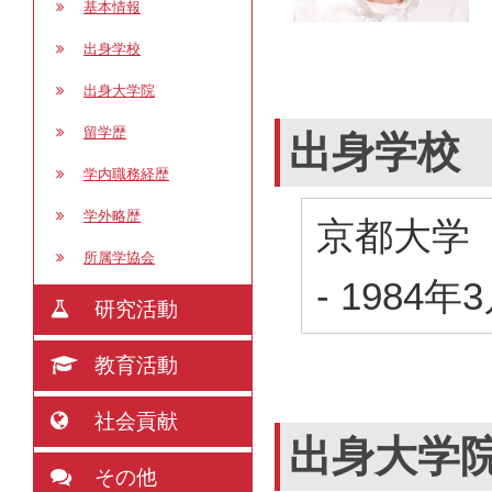
基本情報
出身学校
出身大学院
留学歴
出身学校
学内職務経歴
学外略歴
京都大学
所属学協会
-
1984年
研究活動
教育活動
社会貢献
出身大学
その他