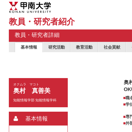
教員・研究者紹介
教員・研究者詳細
基本情報
研究活動
教育活動
社会貢献
奥
オクムラ マコト
OK
奥村 真善美
職
知能情報学部 知能情報学科
学
専
基本情報
外