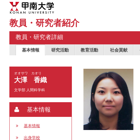
教員・研究者紹介
教員・研究者詳細
基本情報
研究活動
教育活動
社会貢献
オオサワ カオリ
大澤 香織
文学部 人間科学科
基本情報
基本情報
出身学校