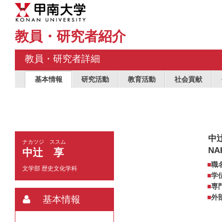
教員・研究者紹介
教員・研究者詳細
基本情報
研究活動
教育活動
社会貢献
中
ナカツジ ススム
NA
中辻 享
職
文学部 歴史文化学科
学
専
外
基本情報