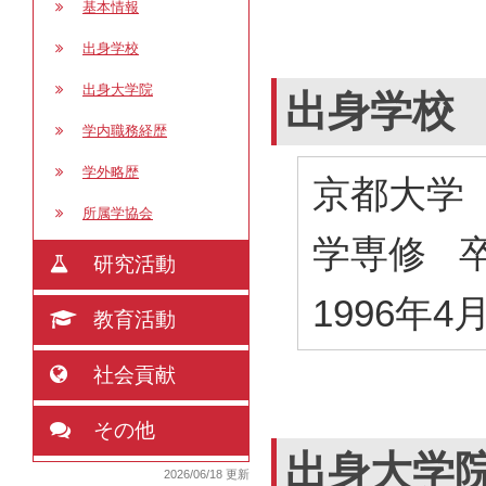
基本情報
出身学校
出身大学院
出身学校
学内職務経歴
学外略歴
京都大学
所属学協会
学専修 
研究活動
1996年4
教育活動
社会貢献
その他
出身大学
2026/06/18 更新