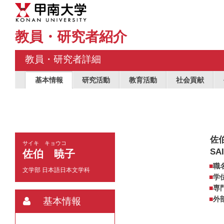
教員・研究者紹介
教員・研究者詳細
基本情報
研究活動
教育活動
社会貢献
佐
サイキ キョウコ
SAI
佐伯 暁子
職
文学部 日本語日本文学科
学
専
外
基本情報