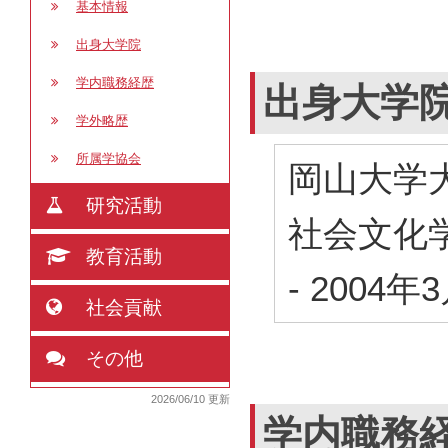
基本情報
出身大学院
学内職務経歴
出身大学
学外略歴
所属学協会
岡山大学
研究活動
社会文化
教育活動
-
2004年
社会貢献
その他
2026/06/10 更新
学内職務